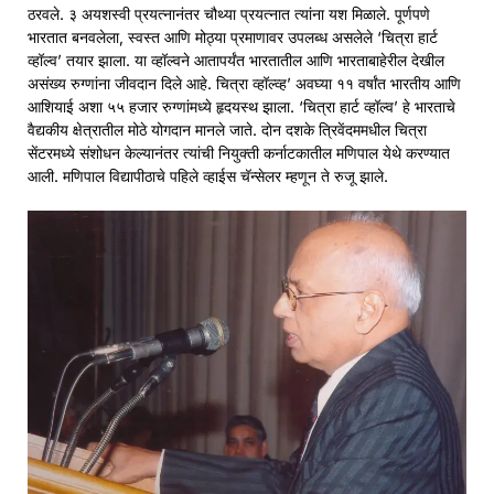
ठरवले. ३ अयशस्वी प्रयत्नानंतर चौथ्या प्रयत्नात त्यांना यश मिळाले. पूर्णपणे
भारतात बनवलेला, स्वस्त आणि मोठ्या प्रमाणावर उपलब्ध असलेले ‘चित्रा हार्ट
व्हॉल्व’ तयार झाला. या व्हॉल्वने आतापर्यंत भारतातील आणि भारताबाहेरील देखील
असंख्य रुग्णांना जीवदान दिले आहे. चित्रा व्हॉल्व्ह’ अवघ्या ११ वर्षांत भारतीय आणि
आशियाई अशा ५५ हजार रुग्णांमध्ये हृदयस्थ झाला. ‘चित्रा हार्ट व्हॉल्व’ हे भारताचे
वैद्यकीय क्षेत्रातील मोठे योगदान मानले जाते. दोन दशके त्रिवेंदममधील चित्रा
सेंटरमध्ये संशोधन केल्यानंतर त्यांची नियुक्ती कर्नाटकातील मणिपाल येथे करण्यात
आली. मणिपाल विद्यापीठाचे पहिले व्हाईस चॅन्सेलर म्हणून ते रुजू झाले.