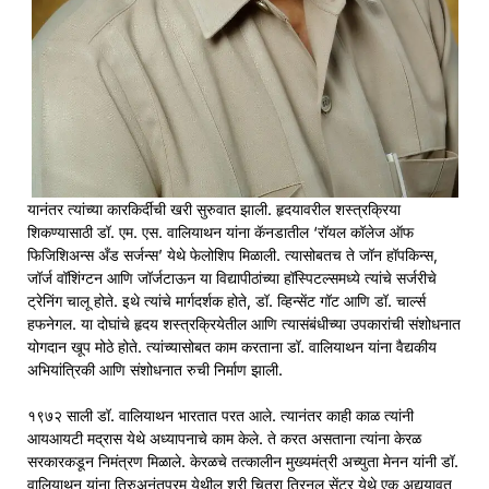
यानंतर त्यांच्या कारकिर्दीची खरी सुरुवात झाली. हृदयावरील शस्त्रक्रिया
शिकण्यासाठी डॉ. एम. एस. वालियाथन यांना कॅनडातील ‘रॉयल कॉलेज ऑफ
फिजिशिअन्स अँड सर्जन्स’ येथे फेलोशिप मिळाली. त्यासोबतच ते जॉन हॉपकिन्स,
जॉर्ज वॉशिंग्टन आणि जॉर्जटाऊन या विद्यापीठांच्या हॉस्पिटल्समध्ये त्यांचे सर्जरीचे
ट्रेनिंग चालू होते. इथे त्यांचे मार्गदर्शक होते, डॉ. व्हिन्सेंट गॉट आणि डॉ. चार्ल्स
हफनेगल. या दोघांचे हृदय शस्त्रक्रियेतील आणि त्यासंबंधीच्या उपकारांची संशोधनात
योगदान खूप मोठे होते. त्यांच्यासोबत काम करताना डॉ. वालियाथन यांना वैद्यकीय
अभियांत्रिकी आणि संशोधनात रुची निर्माण झाली.
१९७२ साली डॉ. वालियाथन भारतात परत आले. त्यानंतर काही काळ त्यांनी
आयआयटी मद्रास येथे अध्यापनाचे काम केले. ते करत असताना त्यांना केरळ
सरकारकडून निमंत्रण मिळाले. केरळचे तत्कालीन मुख्यमंत्री अच्युता मेनन यांनी डॉ.
वालियाथन यांना तिरुअनंतपूरम येथील श्री चित्रा तिरनल सेंटर येथे एक अद्ययावत