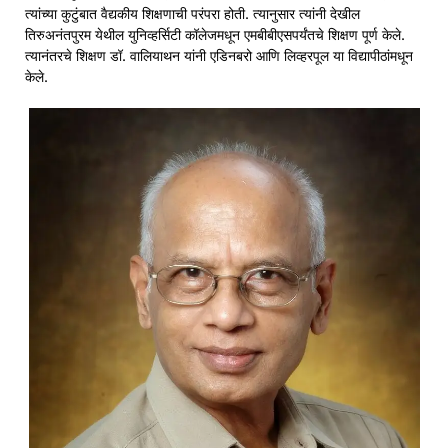
त्यांच्या कुटुंबात वैद्यकीय शिक्षणाची परंपरा होती. त्यानुसार त्यांनी देखील
तिरुअनंतपुरम येथील युनिव्हर्सिटी कॉलेजमधून एमबीबीएसपर्यंतचे शिक्षण पूर्ण केले.
त्यानंतरचे शिक्षण डॉ. वालियाथन यांनी एडिनबरो आणि लिव्हरपूल या विद्यापीठांमधून
केले.