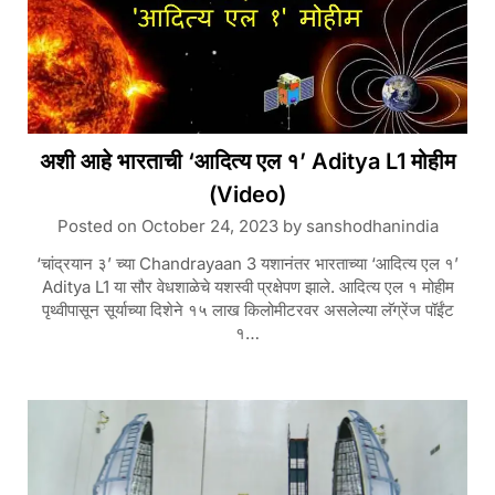
अशी आहे भारताची ‘आदित्य एल १’ Aditya L1 मोहीम
(Video)
Posted on
October 24, 2023
by
sanshodhanindia
‘चांद्रयान ३’ च्या Chandrayaan 3 यशानंतर भारताच्या ‘आदित्य एल १’
Aditya L1 या सौर वेधशाळेचे यशस्वी प्रक्षेपण झाले. आदित्य एल १ मोहीम
पृथ्वीपासून सूर्याच्या दिशेने १५ लाख किलोमीटरवर असलेल्या लॅग्रेंज पॉईंट
१…