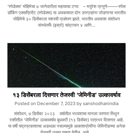
‘स्पेडेक्स’ मोहिमेचा ७ जानेवारीला महत्वाचा टप्पा – मयुरेश प्रभुणे——–स्पेस
डॉकिंग एक्सप्रिमेंट (स्पेडेक्स) या अवकाशात दोन उपग्रहांना जोडणाऱ्या भारतीय
मोहिमेचे ३० डिसेंबरला यशस्वी प्रक्षेपण झाले. भारतीय अवकाश संशोधन
संस्थेतर्फे (इस्रो) चांद्रयान ४ आणि…
१३ डिसेंबरला दिसणार तेजस्वी ‘जेमिनीड’ उल्कावर्षाव
Posted on
December 7, 2023
by
sanshodhanindia
संशोधन, ७ डिसेंबर २०२३ वर्षातील भरवशाचा मानला जाणारा मिथुन
राशीतील ‘जेमिनीड’ उल्कावर्षाव बुधवारी (१३ डिसेंबर) रात्रभर दिसणार आहे.
या वर्षी चंद्रप्रकाशाचा अडथळा नसल्यामुळे आकाशप्रेमींना जेमिनीडच्या अनेक
तेजस्वी उल्का पाहता येतील, असे…