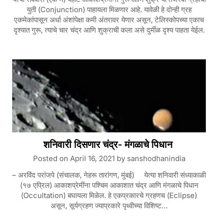
युती (Conjunction) पाहायला मिळणार आहे. यावेळी हे दोन्ही ग्रह
एकमेकांपासून अर्धा अंशांपेक्षा कमी अंतरावर येणार असून, टेलिस्कोपच्या एकाच
दृश्यात गुरू, त्याचे चार चंद्र आणि शुक्राची कला असे दुर्मीळ दृश्य पाहता येईल.
शनिवारी दिसणार चंद्र- मंगळाचे पिधान
Posted on
April 16, 2021
by
sanshodhanindia
– अरविंद परांजपे (संचालक, नेहरू तारांगण, मुंबई) येत्या शनिवारी संध्याकाळी
(१७ एप्रिल) आकाशप्रेमींना पश्चिम आकाशात चंद्र आणि मंगळाचे पिधान
(Occultation) बघायला मिळेल. हे एकप्रकारचे ग्रहणच (Eclipse)
असून, सूर्यग्रहण ज्याप्रकारे पृथ्वीच्या विशिष्ट…