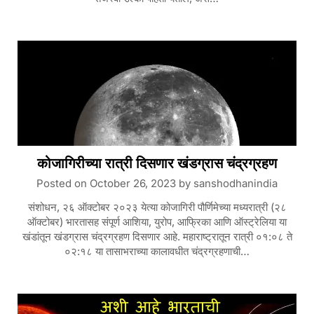
कोजागिरीच्या रात्री दिसणार खंडग्रास चंद्रग्रहण
Posted on
October 26, 2023
by
sanshodhanindia
संशोधन, २६ ऑक्टोबर २०२३ येत्या कोजागिरी पौर्णिमेच्या मध्यरात्री (२८
ऑक्टोबर) भारतासह संपूर्ण आशिया, युरोप, आफ्रिका आणि ऑस्ट्रेलिया या
खंडांतून खंडग्रास चंद्रग्रहण दिसणार आहे. महाराष्ट्रातून रात्री ०१:०८ ते
०२:१८ या तासाभराच्या कालावधीत चंद्रग्रहणाची…