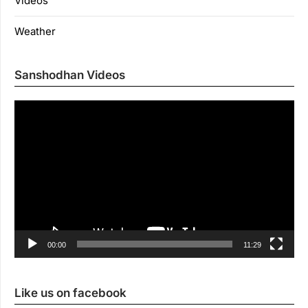
Videos
Weather
Sanshodhan Videos
Vi
Pl
00:00
11:29
Like us on facebook