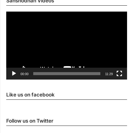
Sanshodhan Videos
Vi
Pl
00:00
11:29
Like us on facebook
Follow us on Twitter