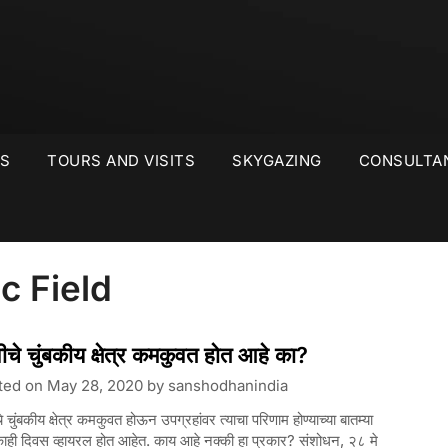
S
TOURS AND VISITS
SKYGAZING
CONSULTA
c Field
्वीचे चुंबकीय क्षेत्र कमकुवत होत आहे का?
ted on
May 28, 2020
by
sanshodhanindia
ीचे चुंबकीय क्षेत्र कमकुवत होऊन उपग्रहांवर त्याचा परिणाम होण्याच्या बातम्या
काही दिवस व्हायरल होत आहेत. काय आहे नक्की हा प्रकार? संशोधन, २८ मे