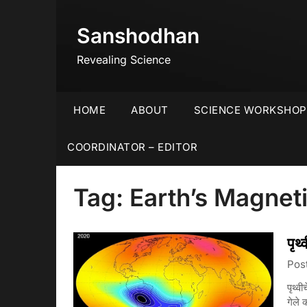
Skip
to
Sanshodhan
content
Revealing Science
HOME
ABOUT
SCIENCE WORKSHOP
COORDINATOR – EDITOR
Tag:
Earth’s Magneti
पृथ
Pos
पृथ्व
गेले 