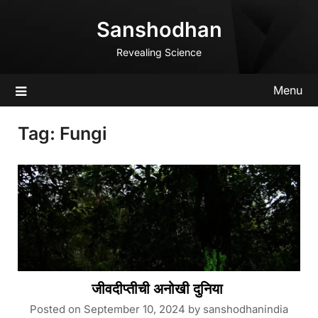
Skip
Sanshodhan
to
content
Revealing Science
Menu
Tag:
Fungi
जीवदीप्तीची अनोखी दुनिया
Posted on
September 10, 2024
by
sanshodhanindia