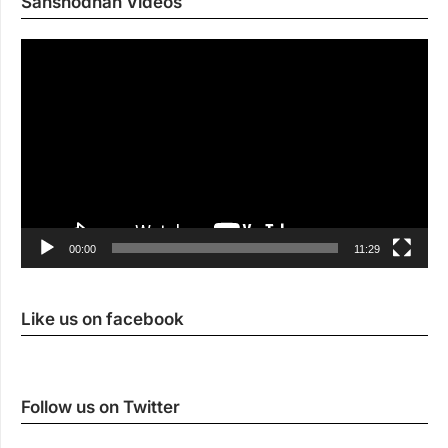
Sanshodhan Videos
Vi
Pl
00:00
11:29
Like us on facebook
Follow us on Twitter