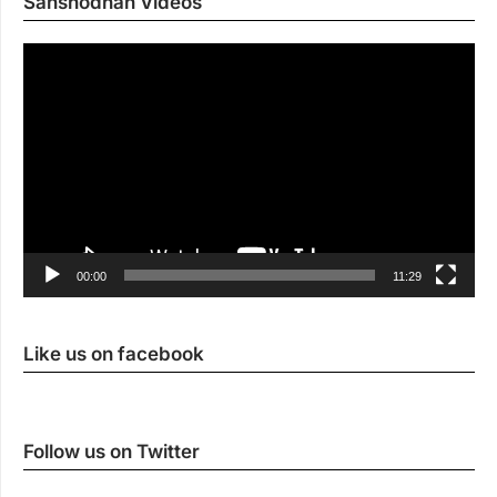
Sanshodhan Videos
Vi
Pl
00:00
11:29
Like us on facebook
Follow us on Twitter