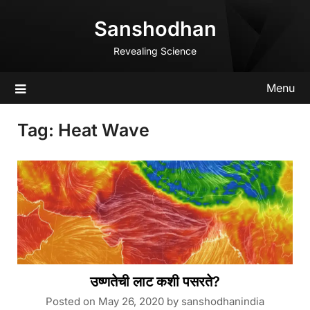
Skip
Sanshodhan
to
content
Revealing Science
Menu
Tag:
Heat Wave
उष्णतेची लाट कशी पसरते?
Posted on
May 26, 2020
by
sanshodhanindia