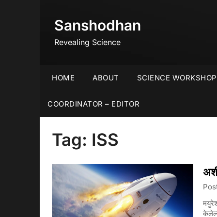
Skip
to
Sanshodhan
content
Revealing Science
HOME
ABOUT
SCIENCE WORKSHOP
COORDINATOR – EDITOR
Tag:
ISS
अशी
Pos
मयुरे
केलेल