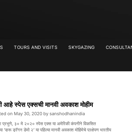
S
TOURS AND VISITS
SKYGAZING
CONSULTA
 आहे स्पेस एक्सची मानवी अवकाश मोहीम
ted on
May 30, 2020
by
sanshodhanindia
श प्रभुणे, ३० मे २०२० स्पेस एक्स या अमेरिकी कंपनीने विकसित
्या ‘क्रू ड्रॅगन डेमो २’ या पहिल्या मानवी अवकाश मोहिमेचे प्रक्षेपण भारतीय