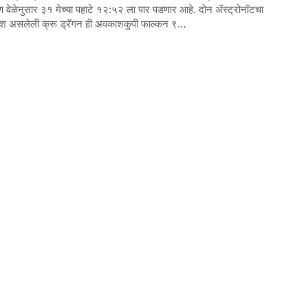
ण वेळेनुसार ३१ मेच्या पहाटे १२:५२ ला पार पडणार आहे. दोन ॲस्ट्रोनॉटचा
ेश असलेली क्रू ड्रॅगन ही अवकाशकुपी फाल्कन ९…