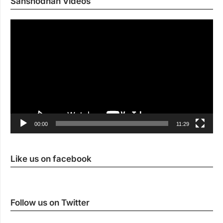
Sanshodhan Videos
Vi
Pl
00:00
11:29
Like us on facebook
Follow us on Twitter