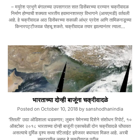
– मयुरेश प्रभुणे बंगालच्या उपसागरात सात डिसेंबरच्या दरम्यान चक्रीवादळ
निर्माण होण्याची शक्यता भारतीय हवामानशास्त्र विभागाने (आयएमडी) वर्तवली
आहे. हे चक्रीवादळ आठ डिसेंबरच्या सकाळी आंध्र प्रदेश आणि तामिळनाडूच्या
किनारपट्टीजवळ पोहचू शकते. चक्रीवादळ तयार झाल्यानंतर त्याला…
भारताच्या दोन्ही बाजूंना चक्रीवादळे
Posted on
October 10, 2018
by
sanshodhanindia
‘तितली’ उद्या ओडिशाला धडकणार; लुबान येमेनच्या दिशेने संशोधन रिपोर्ट, १०
ऑक्टोबर २०१८ भारताच्या दोन्ही बाजूंनी एकाचवेळी दोन चक्रीवादळे घोंघावत
असल्याचे दुर्मिळ दृश्य सध्या सॅटेलाईट इमेजवर बघायला मिळत आहे. अरबी
समुद्रातील लुबान हे चक्रीवादळ पुढील…