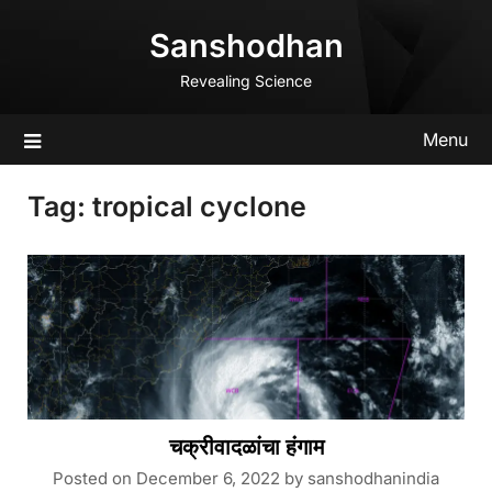
Skip
Sanshodhan
to
content
Revealing Science
Menu
Tag:
tropical cyclone
चक्रीवादळांचा हंगाम
Posted on
December 6, 2022
by
sanshodhanindia