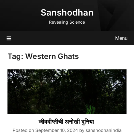
Skip
Sanshodhan
to
content
Revealing Science
Menu
Tag:
Western Ghats
जीवदीप्तीची अनोखी दुनिया
Posted on
September 10, 2024
by
sanshodhanindia