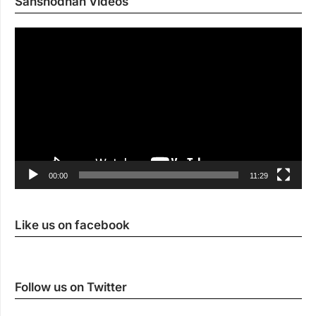
Sanshodhan Videos
Vi
Pl
00:00
11:29
Like us on facebook
Follow us on Twitter