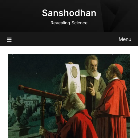
Skip
Sanshodhan
to
content
Revealing Science
Menu