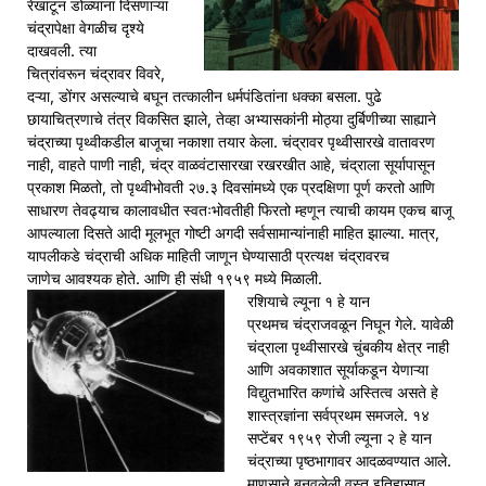
रेखाटून डोळ्यांना दिसणाऱ्या
चंद्रापेक्षा वेगळीच दृश्ये
दाखवली. त्या
चित्रांवरून चंद्रावर विवरे,
दऱ्या, डोंगर असल्याचे बघून तत्कालीन धर्मपंडितांना धक्का बसला. पुढे
छायाचित्रणाचे तंत्र विकसित झाले, तेव्हा अभ्यासकांनी मोठ्या दुर्बिणीच्या साह्याने
चंद्राच्या पृथ्वीकडील बाजूचा नकाशा तयार केला. चंद्रावर पृथ्वीसारखे वातावरण
नाही, वाहते पाणी नाही, चंद्र वाळवंटासारखा रखरखीत आहे, चंद्राला सूर्यापासून
प्रकाश मिळतो, तो पृथ्वीभोवती २७.३ दिवसांमध्ये एक प्रदक्षिणा पूर्ण करतो आणि
साधारण तेवढ्याच कालावधीत स्वतःभोवतीही फिरतो म्हणून त्याची कायम एकच बाजू
आपल्याला दिसते आदी मूलभूत गोष्टी अगदी सर्वसामान्यांनाही माहित झाल्या. मात्र,
यापलीकडे चंद्राची अधिक माहिती जाणून घेण्यासाठी प्रत्यक्ष चंद्रावरच
जाणेच आवश्यक होते. आणि ही संधी १९५९ मध्ये मिळाली.
रशियाचे ल्यूना १ हे यान
प्रथमच चंद्राजवळून निघून गेले. यावेळी
चंद्राला पृथ्वीसारखे चुंबकीय क्षेत्र नाही
आणि अवकाशात सूर्याकडून येणाऱ्या
विद्युतभारित कणांचे अस्तित्व असते हे
शास्त्रज्ञांना सर्वप्रथम समजले. १४
सप्टेंबर १९५९ रोजी ल्यूना २ हे यान
चंद्राच्या पृष्ठभागावर आदळवण्यात आले.
माणसाने बनवलेली वस्तू इतिहासात