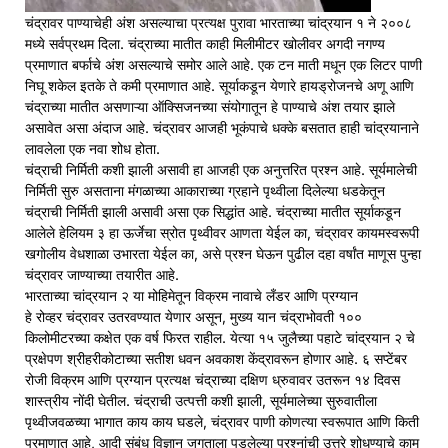
चंद्रावर पाण्याचेही अंश असल्याचा प्रत्यक्ष पुरावा भारताच्या चांद्रयान १ ने २००८
मध्ये सर्वप्रथम दिला. चंद्राच्या मातीत काही मिलीमीटर खोलीवर अगदी नगण्य
प्रमाणात बर्फाचे अंश असल्याचे समोर आले आहे. एक टन माती मधून एक लिटर पाणी
निघू शकेल इतके ते कमी प्रमाणात आहे. सूर्याकडून येणारे हायड्रोजनचे अणू आणि
चंद्राच्या मातीत असणाऱ्या ऑक्सिजनच्या संयोगातून हे पाण्याचे अंश तयार झाले
असावेत असा अंदाज आहे. चंद्रावर आजही भूकंपाचे धक्के बसतात हाही चांद्रयानाने
लावलेला एक नवा शोध होता.
चंद्राची निर्मिती कशी झाली असावी हा आजही एक अनुत्तरित प्रश्न आहे. सूर्यमालेची
निर्मिती सुरु असताना मंगळाच्या आकाराच्या ग्रहाने पृथ्वीला दिलेल्या धडकेतून
चंद्राची निर्मिती झाली असावी असा एक सिद्धांत आहे. चंद्राच्या मातीत सूर्याकडून
आलेले हेलियम ३ हा ऊर्जेचा स्रोत पृथ्वीवर आणता येईल का, चंद्रावर कायमस्वरूपी
खगोलीय वेधशाळा उभारता येईल का, असे प्रश्न घेऊन पुढील दहा वर्षांत माणूस पुन्हा
चंद्रावर जाण्याच्या तयारीत आहे.
भारताच्या चांद्रयान २ या मोहिमेतून विक्रम नावाचे लँडर आणि प्रग्यान
हे रोव्हर चंद्रावर उतरवण्यात येणार असून, मुख्य यान चंद्राभोवती १००
किलोमीटरच्या कक्षेत एक वर्ष फिरत राहील. येत्या १५ जुलैच्या पहाटे चांद्रयान २ चे
प्रक्षेपण श्रीहरीकोटाच्या सतीश धवन अवकाश केंद्रावरून होणार आहे. ६ सप्टेंबर
रोजी विक्रम आणि प्रग्यान प्रत्यक्ष चंद्राच्या दक्षिण ध्रुवावर उतरून १४ दिवस
शास्त्रीय नोंदी घेतील. चंद्राची उत्पत्ती कशी झाली, सूर्यमालेच्या सुरुवातीला
पृथ्वीजवळच्या भागात काय काय घडले, चंद्रावर पाणी कोणत्या स्वरूपात आणि किती
प्रमाणात आहे, आदी संबंध विज्ञान जगताला पडलेल्या प्रश्नांची उत्तरे शोधण्याचे काम