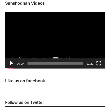
Sanshodhan Videos
Vi
Pl
00:00
11:29
Like us on facebook
Follow us on Twitter