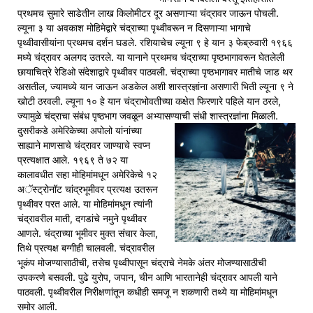
प्रथमच सुमारे साडेतीन लाख किलोमीटर दूर असणाऱ्या चंद्रावर जाऊन पोचली.
ल्यूना ३ या अवकाश मोहिमेद्वारे चंद्राच्या पृथ्वीवरून न दिसणाऱ्या भागाचे
पृथ्वीवासीयांना प्रथमच दर्शन घडले. रशियाचेच ल्यूना ९ हे यान ३ फेब्रुवारी १९६६
मध्ये चंद्रावर अलगद उतरले. या यानाने प्रथमच चंद्राच्या पृष्ठभागावरून घेतलेली
छायाचित्रे रेडिओ संदेशाद्वारे पृथ्वीवर पाठवली. चंद्राच्या पृष्ठभागावर मातीचे जाड थर
असतील, ज्यामध्ये यान जाऊन अडकेल अशी शास्त्रज्ञांना असणारी भिती ल्यूना ९ ने
खोटी ठरवली. ल्यूना १० हे यान चंद्राभोवतीच्या कक्षेत फिरणारे पहिले यान ठरले,
ज्यामुळे चंद्राचा संबंध पृष्ठभाग जवळून अभ्यासण्याची संधी शास्त्रज्ञांना मिळाली.
दुसरीकडे अमेरिकेच्या अपोलो यांनांच्या
साह्याने माणसाचे चंद्रावर जाण्याचे स्वप्न
प्रत्यक्षात आले. १९६९ ते ७२ या
कालावधीत सहा मोहिमांमधून अमेरिकेचे १२
अॅस्ट्रोनॉट चांद्रभूमीवर प्रत्यक्ष उतरून
पृथ्वीवर परत आले. या मोहिमांमधून त्यांनी
चंद्रावरील माती, दगडांचे नमुने पृथ्वीवर
आणले. चंद्राच्या भूमीवर मुक्त संचार केला,
तिथे प्रत्यक्ष बग्गीही चालवली. चंद्रावरील
भूकंप मोजण्यासाठीची, तसेच पृथ्वीपासून चंद्राचे नेमके अंतर मोजण्यासाठीची
उपकरणे बसवली. पुढे युरोप, जपान, चीन आणि भारतानेही चंद्रावर आपली याने
पाठवली. पृथ्वीवरील निरीक्षणांतून कधीही समजू न शकणारी तथ्ये या मोहिमांमधून
समोर आली.