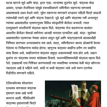
घटक म्हणजे सूर्य आणि चंद्र. इतर ग्रह- ताऱ्यांच्या तुलनेत सूर्य- चंद्राचा मोठा
आकार, प्रखर तेजस्विता यांमुळे स्वाभाविकपणे जमिनीवर राहणाऱ्या माणसाचे
आकाशाकडे लक्ष्य वेधले जाते. गुहेत राहणाऱ्या माणसाने दगडावर पहिली चित्रे काढली
त्यांमध्येही त्याने सूर्य आणि चंद्रच रेखाटले. पुढे सूर्य आणि चंद्राच्या गती अभ्यासून
त्यांच्या आकाशातील भ्रमणानुसार विविध संस्कृतींनी कॅलेंडर बनवली. त्यात
प्रामुख्याने भारतीयांनी चंद्राला महत्व दिले. चंद्राच्या रोज बदलणाऱ्या कलांवर
आधारीत कॅलेंडर शेकडो वर्षांनंतर आजही भारतात प्रचलित आहे. चंद्र- सूर्याच्या
आकाशातील भ्रमणाचा नेमका अंदाज लावून सूर्य आणि चंद्रग्रहणाचे कालावधीही
निश्चित करण्यात अभ्यासकांना यश आले. मात्र, जमिनीवरून साध्या डोळ्यांनी केल्या
गेलेल्या या निरीक्षणांना मर्यादा होत्या. म्हणूनच चंद्रावर काहींना हरीण तर काहींना
ससा दिसत असे. काहीजणांना चंद्रावर समुद्र असल्याचाही भास होत असे. लहान
मुलांना तर चंद्राच्या रूपात चांदोमामा दिसतो. फलज्योतिषामध्येही चंद्राला महत्व दिले
गेले. एखाद्याची रास निश्चित करण्यासाठी त्या व्यक्तीच्या जन्माच्या वेळी चंद्र कोणत्या
नक्षत्रात आहे हे पाहिले जाते. कधी ना कधी चंद्रावर जावे असे स्वप्न प्रत्येक
पिढीतील माणसाने पाहिले.
टेलिस्कोपच्या शोधानंतर
प्रथमच माणसाला चंद्राचा
पृष्ठभाग कसा आहे याची
कल्पना आली. गॅलिलिओने
चंद्राच्या पृष्ठभागाची चित्रे