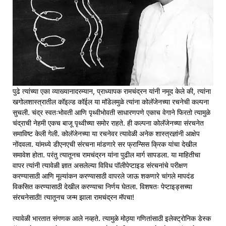
पुढे त्यांच्या एका व्याख्यानादरम्यान, प्राध्यापक रामचंद्रन यांनी नमूद केले की, त्यांना
खगोलशास्त्रातील कॉइल्ड कॉईल या मॉडेलमुळे त्यांना कोलॅजेनच्या रचनेची कल्पना
सुचली. चंद्र स्वतःभोवती आणि पृथ्वीभोवती साधारणपणे एकाच वेगाने फिरतो त्यामुळे
चंद्राची नेहमी एकच बाजू पृथ्वीच्या समोर राहते. ही कल्पना कोलॅजेनच्या संरचनेत
समाविष्ट केली गेली. कोलॅजेनच्या या रचनेवर त्यावेळी अनेक शास्त्रज्ञांनी आक्षेप
नोंदवला. यांमध्ये डीएनएची संरचना मांडणारे सर फ्रान्सिस क्रिक यांचा देखील
समावेश होता. परंतु त्यातूनच रामचंद्रन यांना पुढील मार्ग सापडला. या माहितीचा
वापर त्यांनी त्यावेळी ज्ञात असलेल्या विविध पॉलीपेप्टाइड संरचनांचे परीक्षण
करण्यासाठी आणि मूल्यांकन करण्यासाठी वापरले जाऊ शकणारे चांगले मापदंड
विकसित करण्यासाठी देखील करण्याचा निर्णय घेतला. विशषतः पेप्टाइड्सच्या
संरचनेसाठी! त्यातूनच जन्म झाला रामचंद्रन मॅपचा!
त्यावेळी भारतात संगणक आले नव्हते. त्यामुळे मोठ्या गणितांसाठी इलेक्ट्रोनिक डेस्क