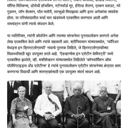
मॉरिस विल्किन्स, डोरोथी हॉजकिन, स्टॅनफोर्ड मूर, हॅरोल्ड शेरागा, एल्कन ब्लाउट, मरे
गुडमन, जॉन शेलमन, पॉल फ्लोरी, तात्सुओ मियाझावा आणि इतर अनेकांचा समावेश
होता. या परिसंवादातील चर्चा चार खंडांमध्ये प्रकाशित करण्यात आली आणि
रामचंद्रन यांनी त्याचे संपादन केले.
या व्यतिरिक्त, त्यांनी कोलॅजेन आणि त्याच्या संरचनेवर पुनरावलोकन करणारे अनेक
लेख प्रकाशित केले आणि त्यांचे सहकारी आर. श्रीनिवासन यांच्यासमवेत, ‘फॉरिअर
मेथड्स इन क्रिस्टलोग्राफी’ नावाचे पुस्तक लिहिले, जे क्रिस्टलोग्राफीच्या
विद्यार्थ्यांसाठी खूप उपयुक्त ठरले आहे. ‘ऍडव्हान्सेस इन प्रोटीन केमिस्ट्री’ मध्ये
प्रकाशित झालेले, व्ही. शशीशेखरन यांच्यासमवेत लिहिलेले ‘कॉनफॉर्मेशन ऑफ
पॉलीपेप्टाइड्स अँड प्रोटीन्स’ हे त्यांचे पुनरावलोकन प्रोटीन संरचनेच्या क्षेत्रात काम
करणाऱ्या विद्यार्थी आणि शास्त्रज्ञांसाठी एक उपयुक्त संदर्भ साधन आहे.