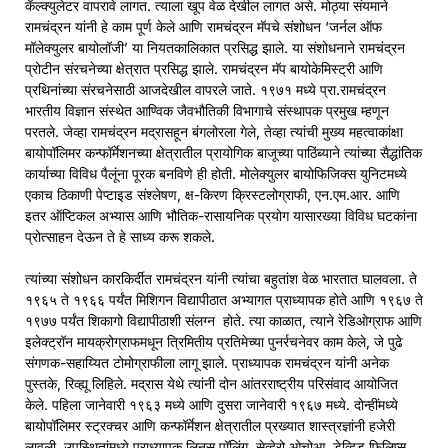
कॅल्क्युलेटर वापरावे लागत. त्याला खूप वेळ देखील लागत असे. मोठ्या संयमाने
रामचंद्रन यांनी हे काम पूर्ण केले आणि रामचंद्रन मॅपचे संशोधन ‘जर्नल ऑफ
मॉलेक्युलर बायोलॉजी’ या नियतकालिकात प्रसिद्ध झाले. या संशोधनाने रामचंद्रन
प्रोटीन संरचनेच्या क्षेत्रात प्रसिद्ध झाले. रामचंद्रन मॅप बायोकेमिस्ट्री आणि
प्रथिनांच्या संरचनेसाठी आजदेखील वापरले जाते. १९७१ मध्ये प्रा.रामचंद्रन
भारतीय विज्ञान संस्थेत आण्विक जैवभौतिकी विभागाचे संस्थापक प्रमुख म्हणून
परतले. जेव्हा रामचंद्रन मद्रासहून बंगलोरला गेले, तेव्हा त्यांची मुख्य महत्वाकांक्षा
बायोपॉलिमर कन्फॉर्मेशनच्या क्षेत्रातील प्रायोगिक बाजूच्या पाठिंब्याने त्यांच्या सैद्धांतिक
कार्याच्या विविध पैलूंना पूरक बनविणे ही होती. मोलेक्युलर बायोफिजिक्स युनिटमध्ये
एकाच ठिकाणी पेप्टाइड संश्लेषण, क्ष-किरण क्रिस्टलोग्राफी, एन.एम.आर. आणि
इतर ऑप्टिकल अभ्यास आणि भौतिक-रासायनिक प्रयोग यासारख्या विविध घटकांना
प्रोत्साहन देऊन ते हे साध्य करू शकले.
त्यांच्या संशोधन कारकिर्दीत रामचंद्रन यांनी त्यांचा बहुतांश वेळ भारतात घालवला. ते
१९६५ ते १९६६ पर्यंत मिशिगन विद्यापीठात अभ्यागत प्राध्यापक होते आणि १९६७ ते
१९७७ पर्यंत शिकागो विद्यापीठाशी संलग्न होते. त्या काळात, त्याने रेडिओग्राफ आणि
इलेक्ट्रॉन मायक्रोग्राफमधून त्रिमितीय प्रतिमेच्या पुनर्रचनेवर काम केले, जे पुढे
संगणक-सहाय्यित टोमोग्राफीला लागू झाले. प्राध्यापक रामचंद्रन यांनी अनेक
पुस्तके, रिव्ह्यू लिहिले. मद्रास येथे त्यांनी दोन आंतरराष्ट्रीय परिसंवाद आयोजित
केले. पहिला जानेवारी १९६३ मध्ये आणि दुसरा जानेवारी १९६७ मध्ये. दोन्हींमध्ये
बायोपॉलिमर स्ट्रक्चर आणि कन्फॉर्मेशन क्षेत्रातील प्रख्यात शास्त्रज्ञांनी हजेरी
लावली. उपस्थितांमध्ये प्राध्यापक लिनस पॉलिंग, सेव्हेरो ओचोआ, डेव्हिड फिलिप्स,