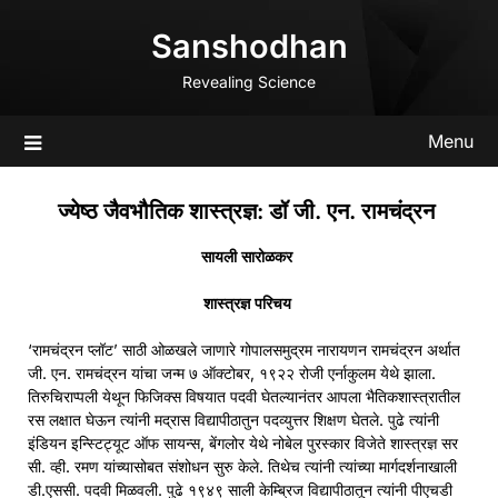
Skip
Sanshodhan
to
content
Revealing Science
Menu
ज्येष्ठ जैवभौतिक शास्त्रज्ञ: डॉ जी. एन. रामचंद्रन
सायली सारोळकर
शास्त्रज्ञ परिचय
‘रामचंद्रन प्लॉट’ साठी ओळखले जाणारे गोपालसमुद्रम नारायणन रामचंद्रन अर्थात
जी. एन. रामचंद्रन यांचा जन्म ७ ऑक्टोबर, १९२२ रोजी एर्नाकुलम येथे झाला.
तिरुचिराप्पली येथून फिजिक्स विषयात पदवी घेतल्यानंतर आपला भैतिकशास्त्रातील
रस लक्षात घेऊन त्यांनी मद्रास विद्यापीठातुन पदव्युत्तर शिक्षण घेतले. पुढे त्यांनी
इंडियन इन्स्टिट्यूट ऑफ सायन्स, बेंगलोर येथे नोबेल पुरस्कार विजेते शास्त्रज्ञ सर
सी. व्ही. रमण यांच्यासोबत संशोधन सुरु केले. तिथेच त्यांनी त्यांच्या मार्गदर्शनाखाली
डी.एससी. पदवी मिळवली. पुढे १९४९ साली केम्ब्रिज विद्यापीठातून त्यांनी पीएचडी