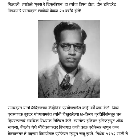
मिळवली. त्यावेळी ‘एक्स रे डिफ्रॅक्शन’ हा त्यांचा विषय होता. दोन डॉक्टरेट
मिळवणारे रामचंद्रन त्यावेळी केवळ २७ वर्षांचे होते!
रामचंद्रन यांनी केंब्रिजच्या कॅव्हेंडिश प्रयोगशाळेत काही वर्षे काम केले, जिथे
प्राध्यापक वूस्टर यांच्यासमवेत त्यांनी विखुरलेल्या क्ष-किरण प्रतिबिंबांमधून घन
क्रिस्टल्सचे लवचिक स्थिरांक निश्चित केले. त्यानंतर इंडियन इन्स्टिट्यूट ऑफ
सायन्स, बेंगलोर येथे भौतिकशास्त्र विभागात काही काळ प्रोफेसर म्हणून काम
केल्यानंतर ते मद्रास विद्यापीठात प्रोफेसर म्हणून रुजू झाले. तिथेच १९५२ साली ते