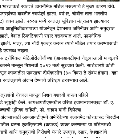
ात भारताकडे स्वतःचे डायनॅमिक मॉडेल नसल्याचे हे मुख्य कारण होते.
रहांच्या बाबतीत स्वयंपूर्ण झाला. वर्षभर, चोवीस तास भारतीय
ॅट) शक्य झाले. २००७ मध्ये स्वतंत्र भूविज्ञान मंत्रालय झाल्यावर
या आधुनिकीकरणाच्या योजनेतून देशभरात जमिनीवर आणि समुद्रात
्माण झाले. देशात ठिकठिकाणी रडार बसवण्यात आले. डायनॅमिक
 झाली. मात्र, त्या नोंदी एकत्र करून त्यांचे मॉडेल तयार करण्यासाठी
े उपलब्ध नव्हता.
ट ऑफ ट्रॉपिकल मेटिओरोलॉजीच्या (आयआयटीएम) नेतृत्वाखाली
मान्सून
चे
रकारने
मान्सून
मिशनची २०१२ मध्ये सुरुवात केली. साडेचारशे कोटी
्सून
काळातील पावसाचा दीर्घकालीन (३० दिवस ते संबंध हंगाम), दहा
 स्वतंत्रपणे
अंदाज
देण्याचे उद्दिष्ट्य ठरवण्यात आले.
्त्रज्ञांनी नॅशनल
मान्सून
मिशन यशस्वी करून पहिले
सुपूर्तही केले. आयआयटीएममधील वरिष्ठ हवामानशास्त्रज्ञ डॉ. ए.
्वाची भूमिका राहिली. डॉ. सहाय यांनी दिलेल्या
ा
अंदाजा
साठी आयआयटीएमने अमेरिकेच्या क्लायमेट फोरकास्ट सिस्टीम
ील घटना एकत्रितपणे (कपल्ड) व्यक्त करणाऱ्या या मॉडेलमध्ये
ानाची आणि समुद्राची निरीक्षणे घेणारे उपग्रह, रडार, वेधशाळांचे