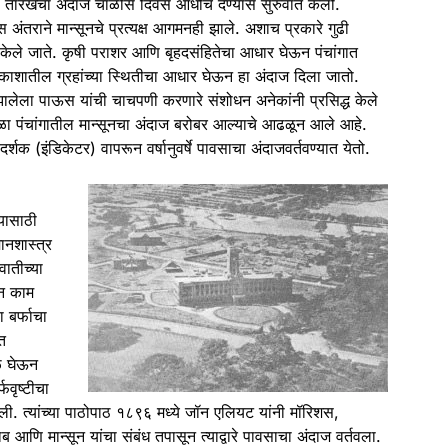
ा तारखेचा
अंदाज
चाळीस दिवस आधीच देण्यास सुरुवात केली.
वस अंतराने
मान्सून
चे प्रत्यक्ष आगमनही झाले. अशाच प्रकारे गुढी
ंत केले जाते. कृषी पराशर आणि बृहदसंहितेचा आधार घेऊन पंचांगात
ल आकाशातील ग्रहांच्या स्थितीचा आधार घेऊन हा
अंदाज
दिला जातो.
ात झालेला पाऊस यांची चाचपणी करणारे संशोधन अनेकांनी प्रसिद्ध केले
ळा पंचांगातील
मान्सून
चा
अंदाज
बरोबर आल्याचे आढळून आले आहे.
 दर्शक (इंडिकेटर) वापरून वर्षानुवर्षे पावसाचा
अंदाज
वर्तवण्यात येतो.
्यासाठी
ानशास्त्र
ातीच्या
ून काम
ा बर्फाचा
त
ळ घेऊन
फवृष्टीचा
ली. त्यांच्या पाठोपाठ १८९६ मध्ये जॉन एलियट यांनी मॉरिशस,
 दाब आणि
मान्सून
यांचा संबंध तपासून त्याद्वारे पावसाचा
अंदाज
वर्तवला.