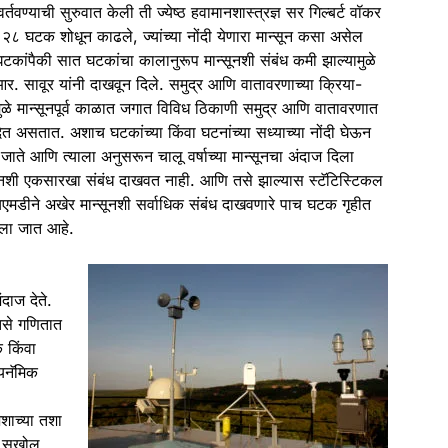
र्तवण्याची सुरुवात केली ती ज्येष्ठ हवामानशास्त्रज्ञ सर गिल्बर्ट वॉकर
ून २८ घटक शोधून काढले, ज्यांच्या नोंदी येणारा
मान्सून
कसा असेल
य घटकांपैकी सात घटकांचा कालानुरूप
मान्सून
शी संबंध कमी झाल्यामुळे
र. सावूर यांनी दाखवून दिले. समुद्र आणि वातावरणाच्या क्रिया-
ुळे
मान्सून
पूर्व काळात जगात विविध ठिकाणी समुद्र आणि वातावरणात
त असतात. अशाच घटकांच्या किंवा घटनांच्या सध्याच्या नोंदी घेऊन
जाते आणि त्याला अनुसरून चालू वर्षाच्या
मान्सून
चा
अंदाज
दिला
न
शी एकसारखा संबंध दाखवत नाही. आणि तसे झाल्यास स्टॅटिस्टिकल
आयएमडीने अखेर
मान्सून
शी सर्वाधिक संबंध दाखवणारे पाच घटक गृहीत
ला जात आहे.
ंदाज
देते.
 तसे गणितात
क किंवा
नॅमिक
शाच्या तशा
ची सखोल