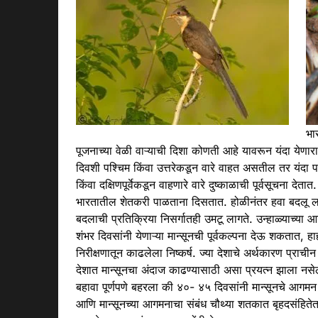
भा
पूजनाच्या वेळी वाऱ्याची दिशा कोणती आहे यावरून यंदा येणार
दिवशी पश्चिम किंवा उत्तरेकडून वारे वाहत असतील तर यंदा
किंवा दक्षिणपूर्वेकडून वाहणारे वारे दुष्काळाची पूर्वसूचना दे
भारतातील शेतकरी पाळताना दिसतात. होळीनंतर हवा बदलू ला
बदलाची प्रतिक्रिया निसर्गातही उमटू लागते. उन्हाळ्याच्या
शंभर दिवसांनी येणाऱ्या
मान्सून
ची पूर्वकल्पना देऊ शकतात, हाही
निरीक्षणातून काढलेला निष्कर्ष. ज्या देशाचे अर्थकारण प्राची
देशात
मान्सून
चा
अंदाज
काढण्यासाठी असा प्रयत्न झाला नस
बहावा पूर्णपणे बहरला की ४०- ४५ दिवसांनी
मान्सून
चे आगमन ह
आणि
मान्सून
च्या आगमनाचा संबंध चौथ्या शतकात बृहदसंहितेत लिह