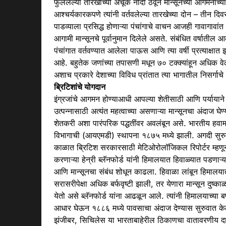
फुललेल्या तारखांच्या अचूक नोंदी ठेवून
मान्सून
च्या आगमनाच्य
आश्चर्यकारकपणे त्यांनी वर्तवलेल्या तारखेच्या दोन – तीन दि
पाडव्याला प्रसिद्ध होणाऱ्या पंचांगाचे वाचन आजही गावागावा
आगामी
मान्सून
चे पूर्वानुमान दिलेले असते. संबंधित वर्षाती
पंचांगात वर्तवण्यात आलेला पाऊस आणि त्या वर्षी प्रत्याक्ष
आहे. बहुतेक जणांच्या तपासणी मधून ७० टक्क्यांहून अधिक वे
अशाच प्रकारे देशाच्या विविध प्रांतात त्या भागातील निसर्गाचे
ब्रिटिशांचे योगदान
इंग्रजांचे आगमन होण्याआधी आपल्या शेतीसाठी आणि पर्यायाने
उत्पन्नासाठी अत्यंत महत्वाच्या असणाऱ्या
मान्सून
चा
अंदाज
घेण
शेतकरी अशा पारंपरिक पद्धतींवर अवलंबून असे. भारतीय हवाम
विभागाची (आयएमडी) स्थापना १८७५ मध्ये झाली. अगदी सुरुव
काळात ब्रिटिश सरकारसाठी मेटिओरोलॉजिकल रिपोर्टर म्हण
करणाऱ्या हेन्री ब्लॅनफोर्ड यांनी हिमालयात हिवाळ्यात पडणाऱ्य
आणि
मान्सून
चा संबंध शोधून काढला. हिवाळा लांबून हिमालया
सरासरीपेक्षा अधिक बर्फवृष्टी झाली, तर येणारा
मान्सून
दुष्का
येतो असे ब्लॅनफोर्ड यांना आढळून आले. त्यांनी हिमालयाच्या बर्
आधार घेऊन १८८६ मध्ये पावसाचा
अंदाज
देण्यास सुरुवात के
झंजीबर, सिचिलेस या भारताबाहेरील ठिकाणचा वातावरणीय