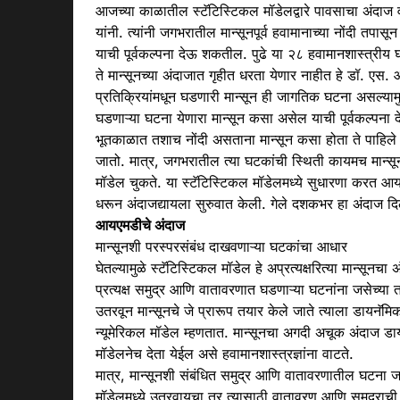
आजच्या काळातील स्टॅटिस्टिकल मॉडेलद्वारे पावसाचा
अंदाज
व
यांनी. त्यांनी जगभरातील
मान्सून
पूर्व हवामानाच्या नोंदी तपास
याची पूर्वकल्पना देऊ शकतील. पुढे या २८ हवामानशास्त्री
ते
मान्सून
च्या
अंदाजा
त गृहीत धरता येणार नाहीत हे डॉ. एस. आ
प्रतिक्रियांमधून घडणारी
मान्सून
ही जागतिक घटना असल्याम
घडणाऱ्या घटना येणारा
मान्सून
कसा असेल याची पूर्वकल्पना दे
भूतकाळात तशाच नोंदी असताना
मान्सून
कसा होता ते पाहिले 
जातो. मात्र, जगभरातील त्या घटकांची स्थिती कायमच
मान्सू
मॉडेल चुकते. या स्टॅटिस्टिकल मॉडेलमध्ये सुधारणा करत 
धरून
अंदाज
द्यायला सुरुवात केली. गेले दशकभर हा
अंदाज
दि
आयएमडीचे अंदाज
मान्सून
शी परस्परसंबंध दाखवणाऱ्या घटकांचा आधार
घेतल्यामुळे स्टॅटिस्टिकल मॉडेल हे अप्रत्यक्षरित्या
मान्सून
चा
अ
प्रत्यक्ष समुद्र आणि वातावरणात घडणाऱ्या घटनांना जसेच्या
उतरवून
मान्सून
चे जे प्रारूप तयार केले जाते त्याला डायनॅमि
न्यूमेरिकल मॉडेल म्हणतात.
मान्सून
चा अगदी अचूक
अंदाज
डाय
मॉडेलनेच देता येईल असे हवामानशास्त्रज्ञांना वाटते.
मात्र,
मान्सून
शी संबंधित समुद्र आणि वातावरणातील घटना ज
मॉडेलमध्ये उतरवायचा तर त्यासाठी वातावरण आणि समुद्रा