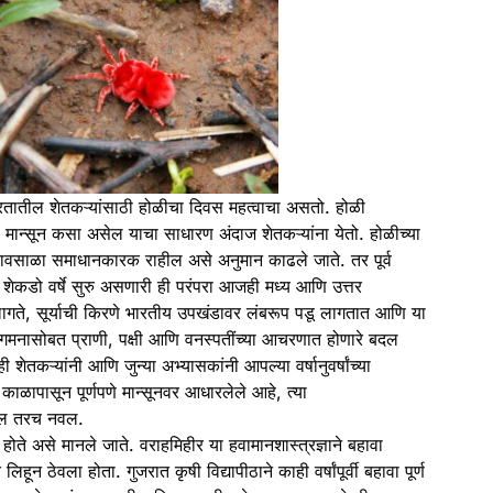
रतातील शेतकऱ्यांसाठी होळीचा दिवस महत्वाचा असतो. होळी
ा
मान्सून
कसा असेल याचा साधारण
अंदाज
शेतकऱ्यांना येतो. होळीच्या
 पावसाळा समाधानकारक राहील असे अनुमान काढले जाते. तर पूर्व
तात. शेकडो वर्षे सुरु असणारी ही परंपरा आजही मध्य आणि उत्तर
गते, सूर्याची किरणे भारतीय उपखंडावर लंबरूप पडू लागतात आणि या
 आगमनासोबत प्राणी, पक्षी आणि वनस्पतींच्या आचरणात होणारे बदल
 शेतकऱ्यांनी आणि जुन्या अभ्यासकांनी आपल्या वर्षानुवर्षांच्या
न काळापासून पूर्णपणे
मान्सून
वर आधारलेले आहे, त्या
ेल तरच नवल.
ोते असे मानले जाते. वराहमिहीर या हवामानशास्त्रज्ञाने बहावा
ून ठेवला होता. गुजरात कृषी विद्यापीठाने काही वर्षांपूर्वी बहावा पूर्ण