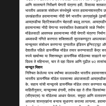
आणि सातत्याने निरीक्षणे घेणारी यंत्रणा हवी. विसाव्या शतक
भारतीय अवकाश संशोधन संस्थेमुळे भारत हवामानशास्त्रीय उपग्
उपखंडातील हवामानाच्या नोंदी घेणे भारतीय उपग्रहांमुळे (इन्स
आयएमडीचा ब्रिटिशकालीन चेहराही बदलू लागला. आयएमडीच्
हवामानाच्या नोंदी घेणाऱ्या स्वयंचलित वेधशाळांचे जाळे निर
मॉडेलसाठी आवश्यक हवामानाच्या नोंदी घेणारी यंत्रणा निर्माण
अब्जावधी गणिते करणारा शक्तिशाली सुपरकम्प्युटर आपल्याकड
मान्सून
वर संशोधन करणाऱ्या पुण्यातील इंडियन इन्स्टिट्यू
देशातील पहिले डायनॅमिक मॉडेल तयार करण्यासाठी केंद्र स
रुपये खर्चाच्या या मिशनमधून डायनॅमिक मॉडेलच्या साह्याने
मान
दिवस ते महिनाभर, चार ते दहा दिवस आणि पुढील ७२ तासांचा
मा
न्सून मिशन
निश्चित केलेल्या पाच वर्षांच्या कालावधीत भारतीय हवामानशास
भारतीय डायनॅमिक मॉडेल पावसाच्या
अंदाजा
साठी आयएमडीकडे 
के. सहाय यांची
मान्सून
चे डायनॅमिक मॉडेल तयार करण्यात महत
माहितीनुसार,
मान्सून
च्या हंगामी, तसेच दहा ते तीस दिवसांच्य
(सीएफएस) या मॉडेलचा आधार घेतला. समुद्र आणि वातावरणात
आपल्या शास्त्रज्ञांना बऱ्याच सुधारणा कराव्या लागल्या. हवाम