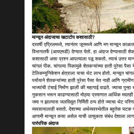
मान्सून
अंदाजा
चा खटाटोप कशासाठी?
दरवर्षी एप्रिलमध्ये, त्यानंतर जूनमध्ये आणि मग मान्सून का
विभागातर्फे (आयएमडी) देण्यात येतो. हा अंदाज देण्यासाठी शे
कशासाठी असा प्रश्न आपल्याला पडू शकतो. त्याचं उत्तर
मान
चांगलं पीक. चांगल्या पिकामुळे शेतकऱ्यांच्या हाती पुरेसा पैसा
टेलिकम्युनिकेशन क्षेत्राला याचा थेट लाभ होतो.
मान्सून
चांगल
पर्यायाने शेतकऱ्यांच्या हाती पुरेसा पैसा येत नाही आणि ग्रा
भाज्यांची टंचाई निर्माण झाली की महागाई वाढते. ज्याचा पुन्हा थ
नुकसान भरून काढण्यासाठी मोठ्या प्रमाणात आर्थिक मदतही करा
जमा न झाल्यास जलविद्युत निर्मिती ठप्प होते ज्याचा थेट परि
व्यवसायालाही बसतो. देशाच्या अर्थव्यवस्थेतील बहुतेक घटक प्रत
आगामी
मान्सून
कसा असेल याची उत्सुकता संबंध देशाला लाग
पारंपरिक अंदाज