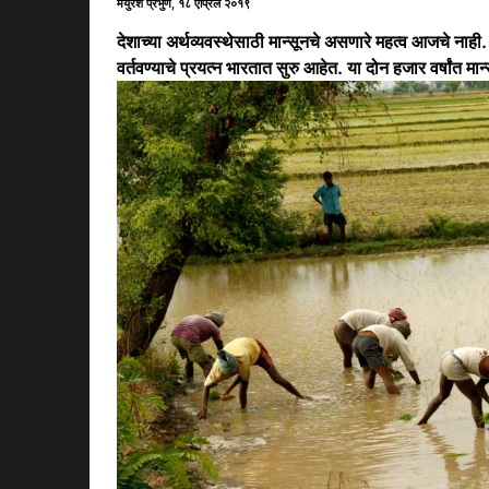
मयुरेश प्रभुणे, १८ एप्रिल २०१९
देशाच्या अर्थव्यवस्थेसाठी मान्सूनचे असणारे महत्व आजचे नाही.
वर्तवण्याचे प्रयत्न भारतात सुरु आहेत. या दोन हजार वर्षां