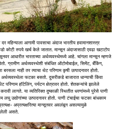
ळात दर महिन्याला आगामी पावसाचा अंदाज भारतीय हवामानशास्त्र
कडो कोटी रुपये खर्च केले जातात. मान्सून
अंदाजा
साठी एवढा खटाटोप
्सून
वर आधारीत भारताच्या अर्थव्यवस्थेमध्ये आहे. चांगला
मान्सून
म्हणजे
 येतो. ग्रामीण अर्थव्यवस्थेशी संबंधित ऑटोमोबाईल, सिमेंट, बँकिंग,
ा बरसला नाही तर त्याचा थेट परिणाम कृषी उत्पादनावर होतो.
मीण अर्थव्यवस्थेला फटका बसतो. दुसरीकडे बाजारात धान्याची किंवा
ेट परिणाम हॉटेलिंग, पर्यटन क्षेत्रावर होतो. शेतकऱ्यांचे झालेले
वी लागते. या व्यतिरिक्त दुष्काळी स्थितीत धरणांमध्ये पुरेसे पाणी
णाम लघु उद्योगांच्या उत्पादनावर होतो. पाणी टंचाईचा फटका बांधकाम
्यक्ष- अप्रत्यक्षरित्या
मान्सून
वर अवलंबून असल्यामुळे
लेली असते.