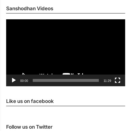
Sanshodhan Videos
Vi
Pl
00:00
11:29
Like us on facebook
Follow us on Twitter