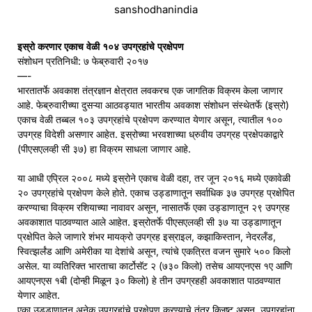
sanshodhanindia
इस्रो करणार एकाच वेळी १०४ उपग्रहांचे प्रक्षेपण
संशोधन प्रतिनिधी: ७ फेब्रुवारी २०१७
—-
भारतातर्फे अवकाश तंत्रज्ञान क्षेत्रात लवकरच एक जागतिक विक्रम केला जाणार
आहे. फेब्रुवारीच्या दुसऱ्या आठवड्यात भारतीय अवकाश संशोधन संस्थेतर्फे (इस्रो)
एकाच वेळी तब्बल १०३ उपग्रहांचे प्रक्षेपण करण्यात येणार असून, त्यातील १००
उपग्रह विदेशी असणार आहेत. इस्रोच्या भरवशाच्या ध्रुवीय उपग्रह प्रक्षेपकाद्वारे
(पीएसएलव्ही सी ३७) हा विक्रम साधला जाणार आहे.
या आधी एप्रिल २००८ मध्ये इस्रोने एकाच वेळी दहा, तर जून २०१६ मध्ये एकावेळी
२० उपग्रहांचे प्रक्षेपण केले होते. एकाच उड्डाणातून सर्वाधिक ३७ उपग्रह प्रक्षेपित
करण्याचा विक्रम रशियाच्या नावावर असून, नासातर्फे एका उड्डाणातून २९ उपग्रह
अवकाशात पाठवण्यात आले आहेत. इस्रोतर्फे पीएसएलव्ही सी ३७ या उड्डाणातून
प्रक्षेपित केले जाणारे शंभर मायक्रो उपग्रह इस्राइल, कझाकिस्तान, नेदरलँड,
स्वित्झर्लंड आणि अमेरीका या देशांचे असून, त्यांचे एकत्रित वजन सुमारे ५०० किलो
असेल. या व्यतिरिक्त भारताचा कार्टोसॅट २ (७३० किलो) तसेच आयएनएस १ए आणि
आयएनएस १बी (दोन्ही मिळून ३० किलो) हे तीन उपग्रहही अवकाशात पाठवण्यात
येणार आहेत.
एका उड्डाणातून अनेक उपग्रहांचे प्रक्षेपण करण्याचे तंत्र क्लिष्ट असून, उपग्रहांना