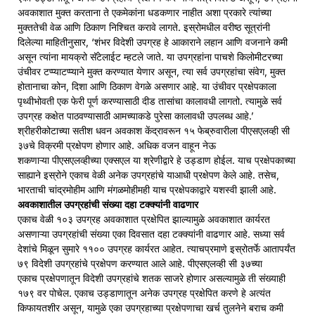
अवकाशात मुक्त करताना ते एकमेकांना धडकणार नाहीत अशा प्रकारे त्यांच्या
मुक्ततेची वेळ आणि ठिकाण निश्चित करावे लागते. इस्रोमधील वरीष्ठ सूत्रांनी
दिलेल्या माहितीनुसार, ‘शंभर विदेशी उपग्रह हे आकाराने लहान आणि वजनाने कमी
असून त्यांना मायक्रो सॅटेलाईट म्हटले जाते. या उपग्रहांना पाचशे किलोमीटरच्या
उंचीवर टप्प्याटप्प्याने मुक्त करण्यात येणार असून, त्या सर्व उपग्रहांचा संवेग, मुक्त
होतानाचा कोन, दिशा आणि ठिकाण वेगळे असणार आहे. या उंचीवर प्रक्षेपकाला
पृथ्वीभोवती एक फेरी पूर्ण करण्यासाठी दीड तासांचा कालावधी लागतो. त्यामुळे सर्व
उपग्रह कक्षेत पाठवण्यासाठी आमच्याकडे पुरेसा कालावधी उपलब्ध आहे.’
श्रीहरीकोटाच्या सतीश धवन अवकाश केंद्रावरून १५ फेब्रुवारीला पीएसएलव्ही सी
३७चे विक्रमी प्रक्षेपण होणार आहे. अधिक वजन वाहून नेऊ
शकणाऱ्या पीएसएलव्हीच्या एक्सएल या श्रेणीद्वारे हे उड्डाण होईल. याच प्रक्षेपकाच्या
साह्याने इस्रोने एकाच वेळी अनेक उपग्रहांचे याआधी प्रक्षेपण केले आहे. तसेच,
भारताची चांद्रमोहीम आणि मंगळमोहीमही याच प्रक्षेपकाद्वारे यशस्वी झाली आहे.
अवकाशातील उपग्रहांची संख्या दहा टक्क्यांनी वाढणार
एकाच वेळी १०३ उपग्रह अवकाशात प्रक्षेपित झाल्यामुळे अवकाशात कार्यरत
असणाऱ्या उपग्रहांची संख्या एका दिवसात दहा टक्क्यांनी वाढणार आहे. सध्या सर्व
देशांचे मिळून सुमारे ११०० उपग्रह कार्यरत आहेत. त्याचप्रमाणे इस्रोतर्फे आतापर्यंत
७९ विदेशी उपग्रहांचे प्रक्षेपण करण्यात आले आहे. पीएसएलव्ही सी ३७च्या
एकाच प्रक्षेपणातून विदेशी उपग्रहांचे शतक साजरे होणार असल्यामुळे ती संख्याही
१७९ वर पोचेल. एकाच उड्डाणातून अनेक उपग्रह प्रक्षेपित करणे हे अत्यंत
किफायतशीर असून, यामुळे एका उपग्रहाच्या प्रक्षेपणाचा खर्च तुलनेने बराच कमी