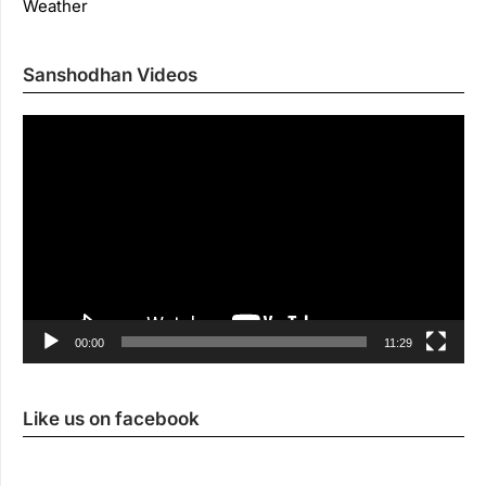
Weather
Sanshodhan Videos
Vi
Pl
00:00
11:29
Like us on facebook