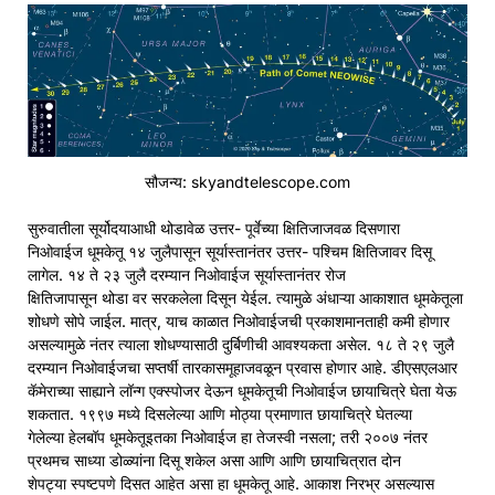
सौजन्य: skyandtelescope.com
सुरुवातीला सूर्योदयाआधी थोडावेळ उत्तर- पूर्वेच्या क्षितिजाजवळ दिसणारा
निओवाईज धूमकेतू १४ जुलैपासून सूर्यास्तानंतर उत्तर- पश्चिम क्षितिजावर दिसू
लागेल. १४ ते २३ जुलै दरम्यान निओवाईज सूर्यास्तानंतर रोज
क्षितिजापासून थोडा वर सरकलेला दिसून येईल. त्यामुळे अंधाऱ्या आकाशात धूमकेतूला
शोधणे सोपे जाईल. मात्र, याच काळात निओवाईजची प्रकाशमानताही कमी होणार
असल्यामुळे नंतर त्याला शोधण्यासाठी दुर्बिणीची आवश्यकता असेल. १८ ते २९ जुलै
दरम्यान निओवाईजचा सप्तर्षी तारकासमूहाजवळून प्रवास होणार आहे. डीएसएलआर
कॅमेराच्या साह्याने लॉन्ग एक्स्पोजर देऊन धूमकेतूची निओवाईज छायाचित्रे घेता येऊ
शकतात. १९९७ मध्ये दिसलेल्या आणि मोठ्या प्रमाणात छायाचित्रे घेतल्या
गेलेल्या हेलबॉप धूमकेतूइतका निओवाईज हा तेजस्वी नसला; तरी २००७ नंतर
प्रथमच साध्या डोळ्यांना दिसू शकेल असा आणि आणि छायाचित्रात दोन
शेपट्या स्पष्टपणे दिसत आहेत असा हा धूमकेतू आहे. आकाश निरभ्र असल्यास