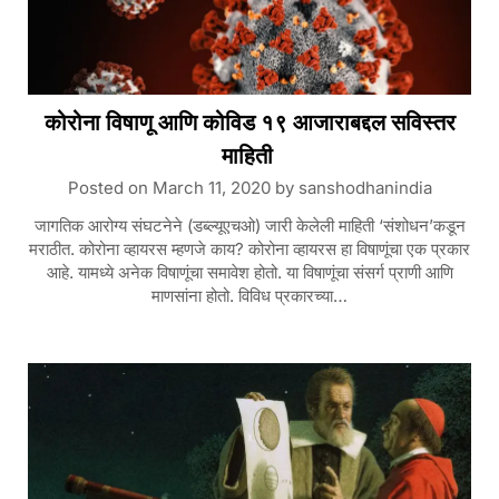
कोरोना विषाणू आणि कोविड १९ आजाराबद्दल सविस्तर
माहिती
Posted on
March 11, 2020
by
sanshodhanindia
जागतिक आरोग्य संघटनेने (डब्ल्यूएचओ) जारी केलेली माहिती ‘संशोधन’कडून
मराठीत. कोरोना व्हायरस म्हणजे काय? कोरोना व्हायरस हा विषाणूंचा एक प्रकार
आहे. यामध्ये अनेक विषाणूंचा समावेश होतो. या विषाणूंचा संसर्ग प्राणी आणि
माणसांना होतो. विविध प्रकारच्या…