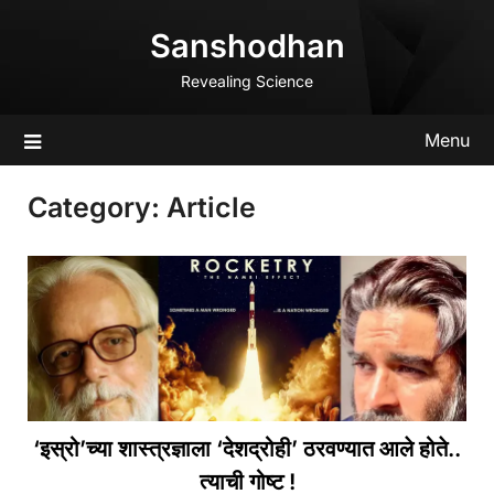
Skip
Sanshodhan
to
content
Revealing Science
Menu
Category:
Article
‘इस्रो’च्या शास्त्रज्ञाला ‘देशद्रोही’ ठरवण्यात आले होते..
त्याची गोष्ट !