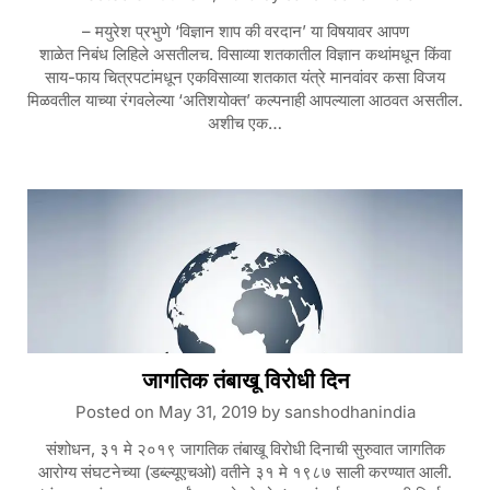
– मयुरेश प्रभुणे ‘विज्ञान शाप की वरदान’ या विषयावर आपण
शाळेत निबंध लिहिले असतीलच. विसाव्या शतकातील विज्ञान कथांमधून किंवा
साय-फाय चित्रपटांमधून एकविसाव्या शतकात यंत्रे मानवांवर कसा विजय
मिळवतील याच्या रंगवलेल्या ‘अतिशयोक्त’ कल्पनाही आपल्याला आठवत असतील.
अशीच एक…
जागतिक तंबाखू विरोधी दिन
Posted on
May 31, 2019
by
sanshodhanindia
संशोधन, ३१ मे २०१९ जागतिक तंबाखू विरोधी दिनाची सुरुवात जागतिक
आरोग्य संघटनेच्या (डब्ल्यूएचओ) वतीने ३१ मे १९८७ साली करण्यात आली.