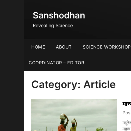
Skip
to
Sanshodhan
content
Revealing Science
HOME
ABOUT
SCIENCE WORKSHOP
COORDINATOR – EDITOR
Category:
Article
मान्
Pos
मयुरे
महत्व