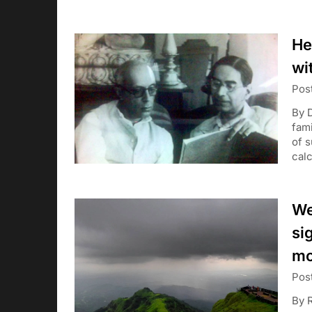
He
wi
Pos
By 
fami
of 
cal
We
si
mo
Pos
By 