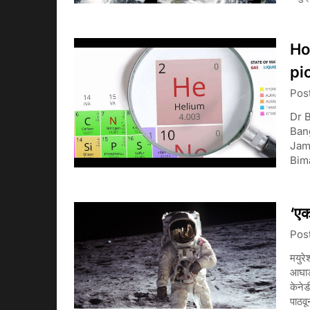
Ho
pi
Pos
Dr B
Bang
Jame
Bima
‘एक
Pos
मयुरे
आघाड
केनेड
पाठवू