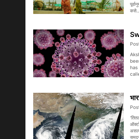
पूर्व
कसे
Sw
Pos
Aks
been
has 
call
भार
Pos
‘तितल
ऑक्टो
असल्य
समुद्