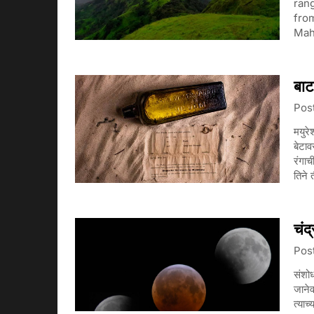
rang
from
Mah
बाट
Pos
मयुरे
बेटाव
रंगाच
तिने
चंद
Pos
संशोध
जानेव
त्याच