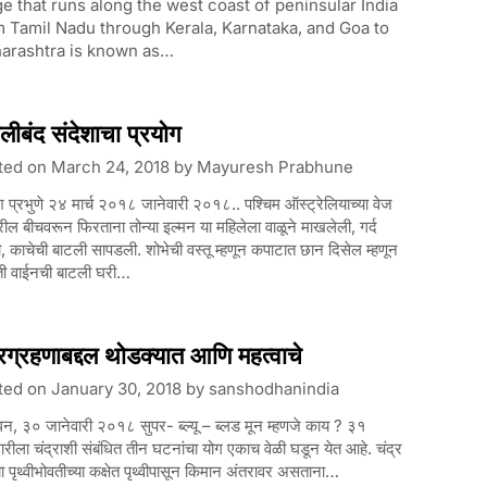
e that runs along the west coast of peninsular India
 Tamil Nadu through Kerala, Karnataka, and Goa to
arashtra is known as…
लीबंद संदेशाचा प्रयोग
ted on
March 24, 2018
by
Mayuresh Prabhune
श प्रभुणे २४ मार्च २०१८ जानेवारी २०१८.. पश्चिम ऑस्ट्रेलियाच्या वेज
रील बीचवरून फिरताना तोन्या इल्मन या महिलेला वाळूने माखलेली, गर्द
ी, काचेची बाटली सापडली. शोभेची वस्तू म्हणून कपाटात छान दिसेल म्हणून
 ती वाईनची बाटली घरी…
्रग्रहणाबद्दल थोडक्यात आणि महत्वाचे
ted on
January 30, 2018
by
sanshodhanindia
न, ३० जानेवारी २०१८ सुपर- ब्ल्यू – ब्लड मून म्हणजे काय ? ३१
ारीला चंद्राशी संबंधित तीन घटनांचा योग एकाच वेळी घडून येत आहे. चंद्र
्या पृथ्वीभोवतीच्या कक्षेत पृथ्वीपासून किमान अंतरावर असताना…