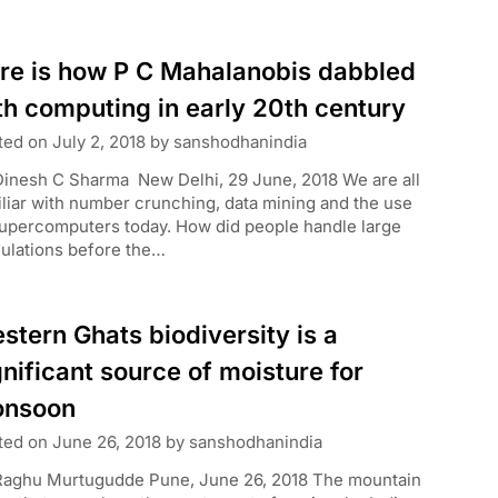
re is how P C Mahalanobis dabbled
th computing in early 20th century
ted on
July 2, 2018
by
sanshodhanindia
Dinesh C Sharma New Delhi, 29 June, 2018 We are all
liar with number crunching, data mining and the use
supercomputers today. How did people handle large
culations before the…
stern Ghats biodiversity is a
gnificant source of moisture for
nsoon
ted on
June 26, 2018
by
sanshodhanindia
Raghu Murtugudde Pune, June 26, 2018 The mountain