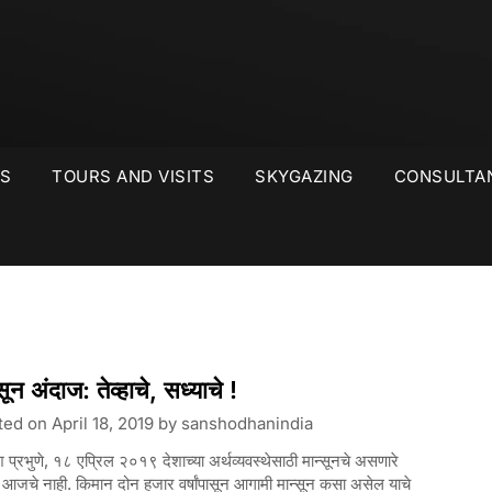
S
TOURS AND VISITS
SKYGAZING
CONSULTA
सून अंदाज: तेव्हाचे, सध्याचे !
ted on
April 18, 2019
by
sanshodhanindia
श प्रभुणे, १८ एप्रिल २०१९ देशाच्या अर्थव्यवस्थेसाठी मान्सूनचे असणारे
 आजचे नाही. किमान दोन हजार वर्षांपासून आगामी मान्सून कसा असेल याचे