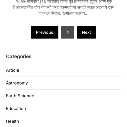
२०१७ सोमवारी (१३ नोव्हेंबर) पहाटे पूर्व क्षितिजावर शुक्र आणि गुरु
हे आकाशातील दोन तेजस्वी ग्रह एकमेकांच्या अगदी जवळ आल्याचे दृश्य
पाहायला मिळेल. खगोलशास्त्रीय…
Posts
Previous
4
Next
navigation
Categories
Article
Astronomy
Earth Science
Education
Health