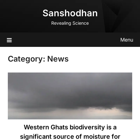
Skip
Sanshodhan
to
content
Revealing Science
Menu
Category:
News
Western Ghats biodiversity is a
significant source of moisture for