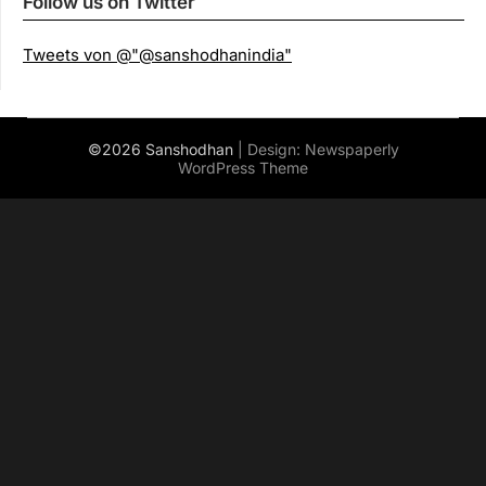
Follow us on Twitter
Tweets von @"@sanshodhanindia"
©2026 Sanshodhan
| Design:
Newspaperly
WordPress Theme