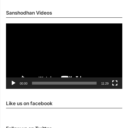
Sanshodhan Videos
Vi
Pl
00:00
11:29
Like us on facebook