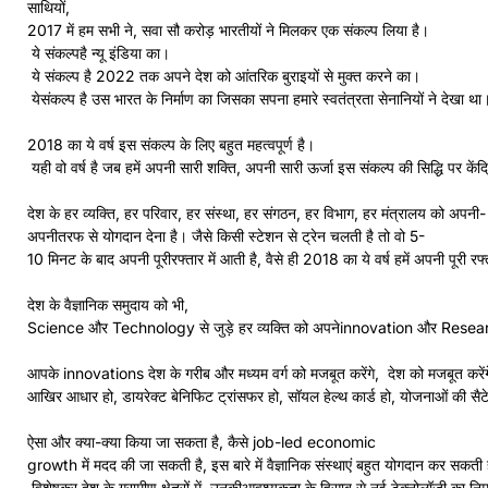
साथियों,
2017 में हम सभी ने, सवा सौ करोड़ भारतीयों ने मिलकर एक संकल्प लिया है।
ये संकल्पहै न्यू इंडिया का।
ये संकल्प है 2022 तक अपने देश को आंतरिक बुराइयों से मुक्त करने का।
येसंकल्प है उस भारत के निर्माण का जिसका सपना हमारे स्वतंत्रता सेनानियों ने देखा था
2018 का ये वर्ष इस संकल्प के लिए बहुत महत्वपूर्ण है।
यही वो वर्ष है जब हमें अपनी सारी शक्ति, अपनी सारी ऊर्जा इस संकल्प की सिद्धि पर केंद
देश के हर व्यक्ति, हर परिवार, हर संस्था, हर संगठन, हर विभाग, हर मंत्रालय को अपनी-
अपनीतरफ से योगदान देना है। जैसे किसी स्टेशन से ट्रेन चलती है तो वो 5-
10 मिनट के बाद अपनी पूरीरफ्तार में आती है, वैसे ही 2018 का ये वर्ष हमें अपनी पूरी रफ्त
देश के वैज्ञानिक समुदाय को भी,
Science और Technology से जुड़े हर व्यक्ति को अपनेinnovation और Research का
आपके innovations देश के गरीब और मध्यम वर्ग को मजबूत करेंगे, देश को मजबूत करें
आखिर आधार हो, डायरेक्ट बेनिफिट ट्रांसफर हो, सॉयल हेल्थ कार्ड हो, योजनाओं की सैटेल
ऐसा और क्या-क्या किया जा सकता है, कैसे job-led economic
growth में मदद की जा सकती है, इस बारे में वैज्ञानिक संस्थाएं बहुत योगदान कर सकती ह
विशेषकर देश के ग्रामीण क्षेत्रों में, उनकीआवश्यकता के हिसाब से नई टेक्नोलॉजी का निर्