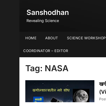
Skip
to
Sanshodhan
content
Revealing Science
HOME
ABOUT
SCIENCE WORKSHOP
COORDINATOR – EDITOR
Tag:
NASA
खगो
(V
Pos