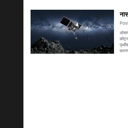
नास
Pos
ओसाय
कोट्
पृथ्व
करण्