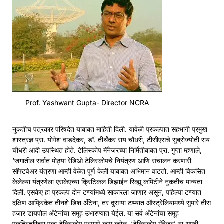
Prof. Yashwant Gupta- Director NCRA
नुकतीच पत्रकार परिषदेत याबाबत माहिती दिली. यावेळी प्रकल्पात सहभागी प्रमुख
शास्त्रज्ञ प्रा. योगेश वाडदेकर, डॉ. तीर्थंकर राय चौधरी, टीसीएसचे सुब्रोज्योती राय
चौधरी आदी उपस्थित होते. टेलिस्कोप मॅनेजरच्या निर्मितीबाबत प्रा. गुप्ता म्हणाले,
‘जगातील सर्वात मोठ्या रेडिओ टेलिस्कोपचे नियंत्रण आणि संचालन करणारी
सॉफ्टवेअर यंत्रणा आम्ही वेळेत पूर्ण केली याबाबत अभिमान वाटतो. आम्ही विकसित
केलेल्या यंत्रणेला एसकेएच्या क्रिटिकल डिझाईन रिव्ह्यू कमिटीने नुकतीच मान्यता
दिली. एसकेए हा प्रकल्प दोन टप्प्यांमध्ये साकारला जाणार असून, पहिल्या टप्प्यात
दक्षिण आफ्रिकेत तीनशे डिश अँटेना, तर दुसऱ्या टप्प्यात ऑस्ट्रेलियामध्ये सुमारे तीस
हजार डायपोल अँटेनांचा समूह उभारण्यात येईल. या सर्व अँटेनांचा समूह
एकत्रितरित्या एका टेलिस्कोप प्रमाणे काम करेल. ‘टेलिस्कोप मॅनेजर’ या आम्ही