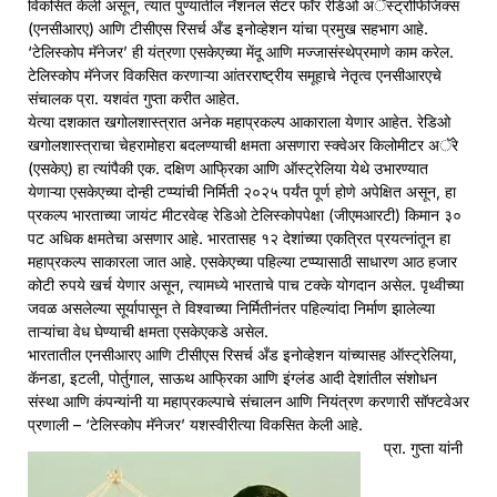
विकसित केली असून, त्यात पुण्यातील नॅशनल सेंटर फॉर रेडिओ अॅस्ट्रोफिजिक्स
(एनसीआरए) आणि टीसीएस रिसर्च अँड इनोव्हेशन यांचा प्रमुख सहभाग आहे.
‘टेलिस्कोप मॅनेजर’ ही यंत्रणा एसकेएच्या मेंदू आणि मज्जासंस्थेप्रमाणे काम करेल.
टेलिस्कोप मॅनेजर विकसित करणाऱ्या आंतरराष्ट्रीय समूहाचे नेतृत्व एनसीआरएचे
संचालक प्रा. यशवंत गुप्ता करीत आहेत.
येत्या दशकात खगोलशास्त्रात अनेक महाप्रकल्प आकाराला येणार आहेत. रेडिओ
खगोलशास्त्राचा चेहरामोहरा बदलण्याची क्षमता असणारा स्क्वेअर किलोमीटर अॅरे
(एसकेए) हा त्यांपैकी एक. दक्षिण आफ्रिका आणि ऑस्ट्रेलिया येथे उभारण्यात
येणाऱ्या एसकेएच्या दोन्ही टप्प्यांची निर्मिती २०२५ पर्यंत पूर्ण होणे अपेक्षित असून, हा
प्रकल्प भारताच्या जायंट मीटरवेव्ह रेडिओ टेलिस्कोपपेक्षा (जीएमआरटी) किमान ३०
पट अधिक क्षमतेचा असणार आहे. भारतासह १२ देशांच्या एकत्रित प्रयत्नांतून हा
महाप्रकल्प साकारला जात आहे. एसकेएच्या पहिल्या टप्प्यासाठी साधारण आठ हजार
कोटी रुपये खर्च येणार असून, त्यामध्ये भारताचे पाच टक्के योगदान असेल. पृथ्वीच्या
जवळ असलेल्या सूर्यापासून ते विश्वाच्या निर्मितीनंतर पहिल्यांदा निर्माण झालेल्या
ताऱ्यांचा वेध घेण्याची क्षमता एसकेएकडे असेल.
भारतातील एनसीआरए आणि टीसीएस रिसर्च अँड इनोव्हेशन यांच्यासह ऑस्ट्रेलिया,
कॅनडा, इटली, पोर्तुगाल, साऊथ आफ्रिका आणि इंग्लंड आदी देशांतील संशोधन
संस्था आणि कंपन्यांनी या महाप्रकल्पाचे संचालन आणि नियंत्रण करणारी सॉफ्टवेअर
प्रणाली – ‘टेलिस्कोप मॅनेजर’ यशस्वीरीत्या विकसित केली आहे.
प्रा. गुप्ता यांनी